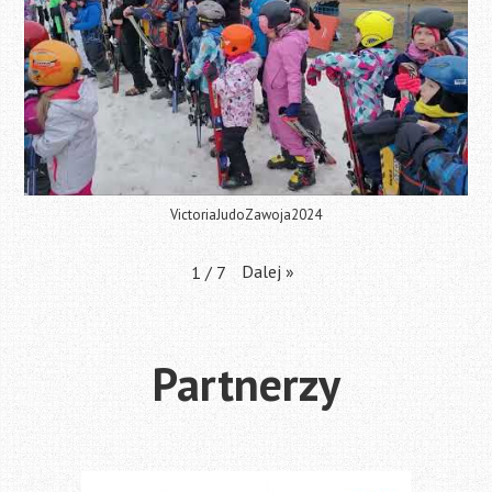
VictoriaJudoZawoja2024
Dalej
»
1
/
7
Partnerzy