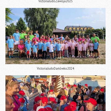
VictoriaJudoZawoja2025
VictoriaJudoDarłówko2024