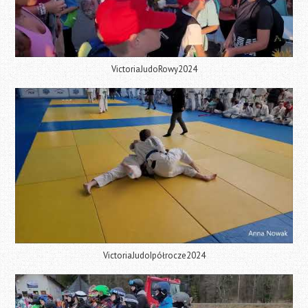
VictoriaJudoRowy2024
VictoriaJudoIpółrocze2024