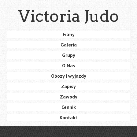
Skip
Victoria Judo
to
main
content
Skip
Filmy
Menu
to
Galeria
content
Grupy
O Nas
Obozy i wyjazdy
Zapisy
Zawody
Cennik
Kontakt