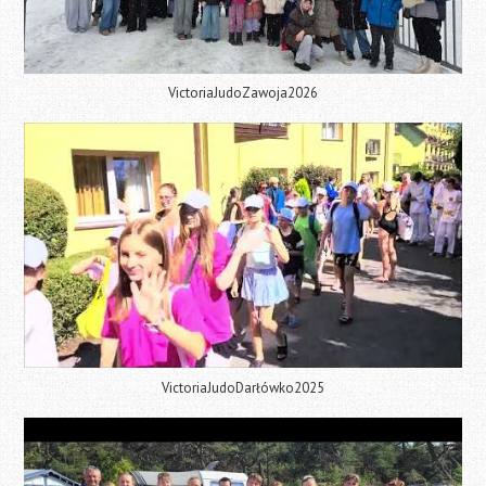
VictoriaJudoZawoja2026
VictoriaJudoDarłówko2025