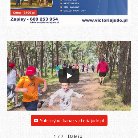
Subskrybuj kanał victoriajudo.pl
Dalej
»
1
/
7