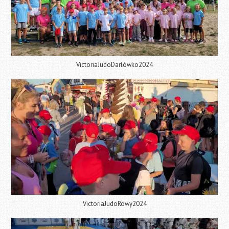
VictoriaJudoDarłówko2024
VictoriaJudoRowy2024