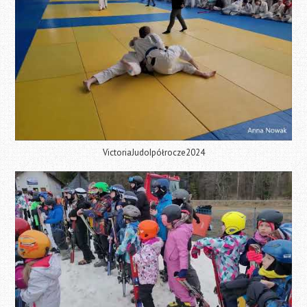
VictoriaJudoIpółrocze2024