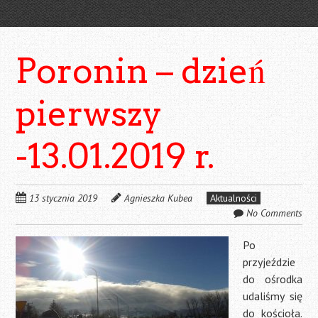
Poronin – dzień
pierwszy
-13.01.2019 r.
13 stycznia 2019
Agnieszka Kubea
Aktualności
No Comments
Po
przyjeździe
do ośrodka
udaliśmy się
do kościoła.