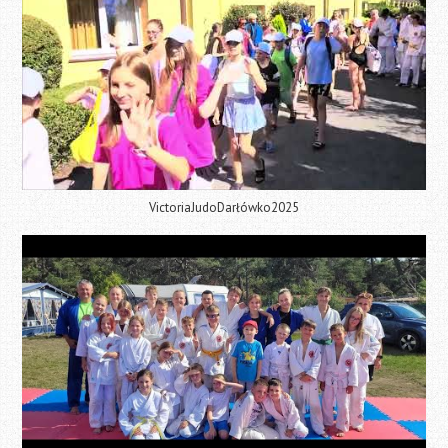
VictoriaJudoDarłówko2025