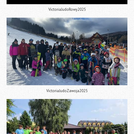
VictoriaJudoRowy2025
VictoriaJudoZawoja2025