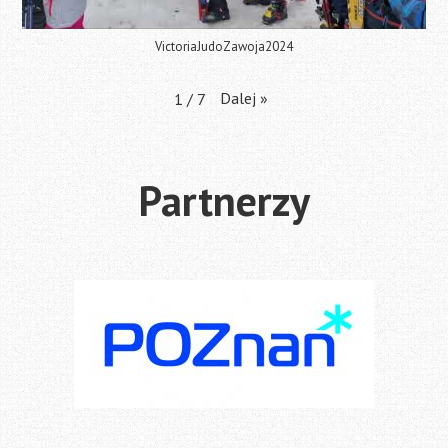
VictoriaJudoZawoja2024
Dalej
»
1
/
7
Partnerzy