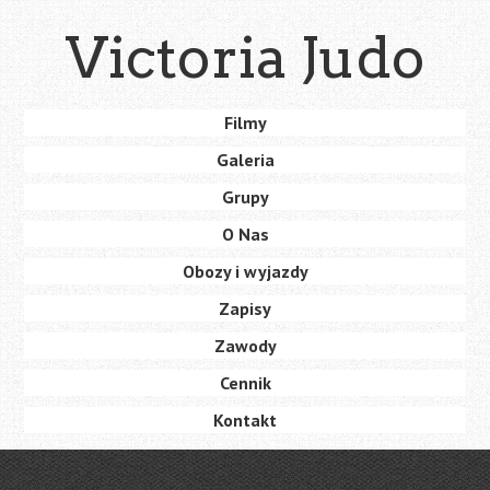
Skip
Victoria Judo
to
main
content
Skip
Filmy
Menu
to
Galeria
content
Grupy
O Nas
Obozy i wyjazdy
Zapisy
Zawody
Cennik
Kontakt