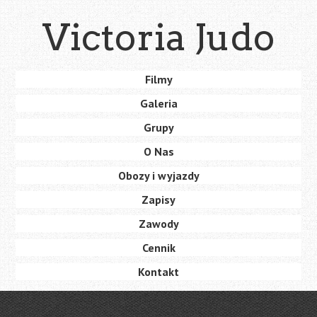
Skip
Victoria Judo
to
main
content
Skip
Filmy
Menu
to
Galeria
content
Grupy
O Nas
Obozy i wyjazdy
Zapisy
Zawody
Cennik
Kontakt