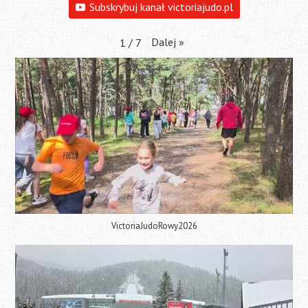
Subskrybuj kanał victoriajudo.pl
Dalej
»
1
/
7
VictoriaJudoRowy2026