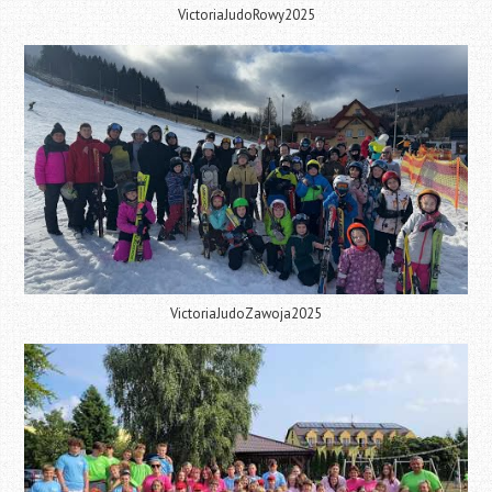
VictoriaJudoRowy2025
VictoriaJudoZawoja2025