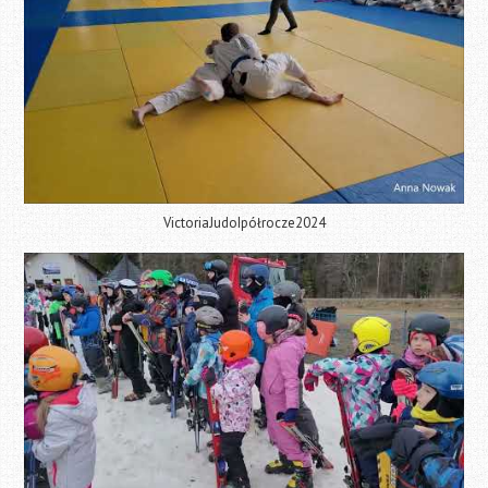
VictoriaJudoIpółrocze2024