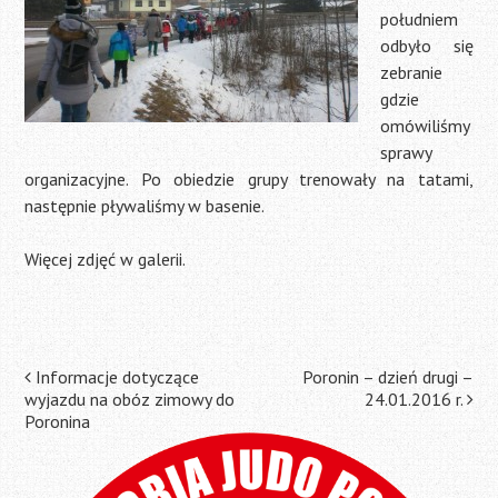
południem
odbyło się
zebranie
gdzie
omówiliśmy
sprawy
organizacyjne. Po obiedzie grupy trenowały na tatami,
następnie pływaliśmy w basenie.
Więcej zdjęć w galerii.
Post
Informacje dotyczące
Poronin – dzień drugi –
wyjazdu na obóz zimowy do
24.01.2016 r.
navigation
Poronina