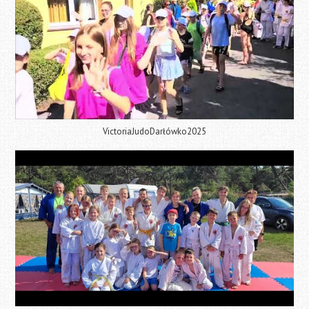
VictoriaJudoDarłówko2025