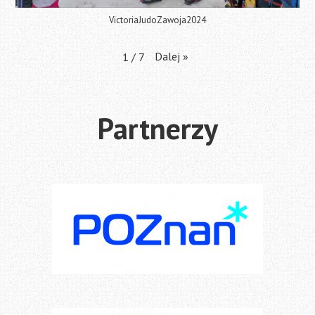
VictoriaJudoZawoja2024
Dalej
»
1
/
7
Partnerzy