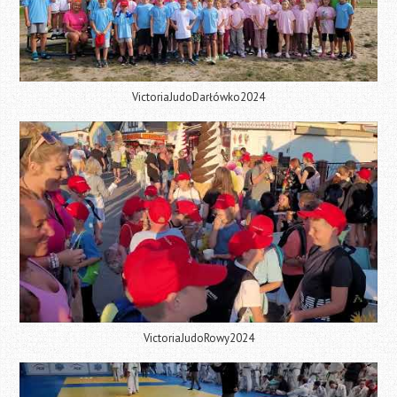
VictoriaJudoDarłówko2024
VictoriaJudoRowy2024