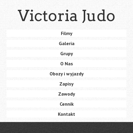
Skip
Victoria Judo
to
main
content
Skip
Filmy
Menu
to
Galeria
content
Grupy
O Nas
Obozy i wyjazdy
Zapisy
Zawody
Cennik
Kontakt