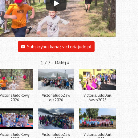
Subskrybuj kanał victoriajudo.pl
Dalej
»
1
/
7
VictoriaJudoRowy
VictoriaJudoZaw
VictoriaJudoDarł
2026
oja2026
ówko2025
VictoriaJudoRowy
VictoriaJudoZaw
VictoriaJudoDarł