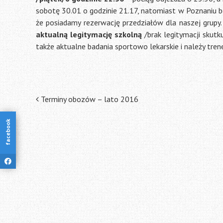
sobotę 30.01 o godzinie 21.17, natomiast w Poznaniu 
że posiadamy rezerwację przedziałów dla naszej grupy.
aktualną legitymację szkolną
/brak legitymacji skutk
także aktualne badania sportowo lekarskie i należy tren
Post
Terminy obozów – lato 2016
navigation
facebook