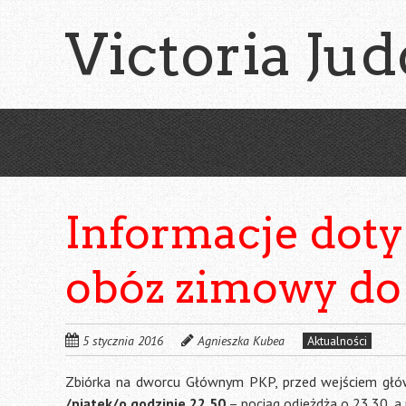
Skip
Victoria Jud
to
main
content
Informacje doty
obóz zimowy do
5 stycznia 2016
Agnieszka Kubea
Aktualności
Zbiórka na dworcu Głównym PKP, przed wejściem głó
/piątek/o godzinie 22.50
– pociąg odjeżdża o 23.30, a