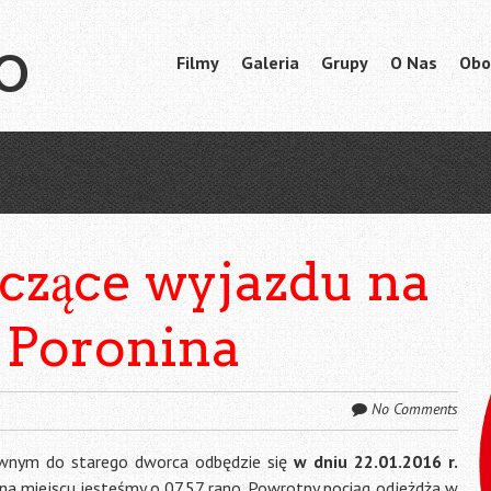
o
Skip
Filmy
Galeria
Grupy
O Nas
Obo
Menu
to
content
czące wyjazdu na
 Poronina
No Comments
wnym do starego dworca odbędzie się
w dniu 22.01.2016 r.
 na miejscu jesteśmy o 07.57 rano. Powrotny pociąg odjeżdża w