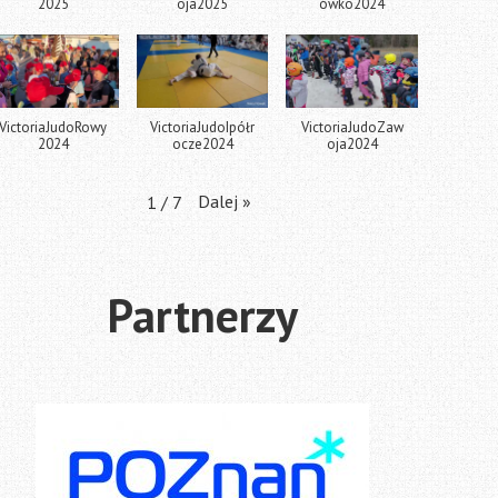
2025
oja2025
ówko2024
VictoriaJudoRowy
VictoriaJudoIpółr
VictoriaJudoZaw
2024
ocze2024
oja2024
Dalej
»
1
/
7
Partnerzy