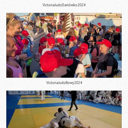
VictoriaJudoDarłówko2024
VictoriaJudoRowy2024