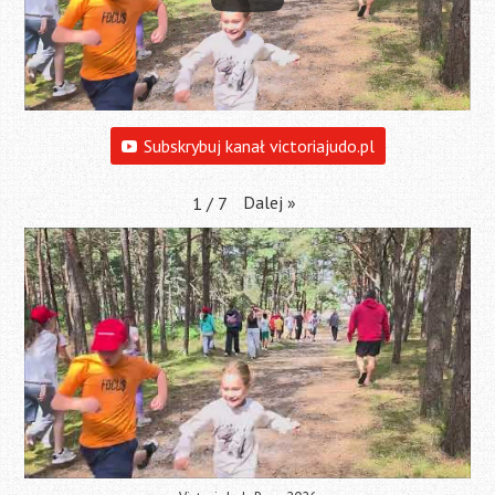
Subskrybuj kanał victoriajudo.pl
Dalej
»
1
/
7