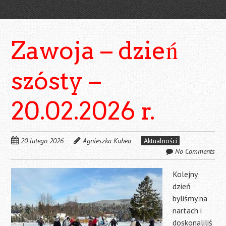
Zawoja – dzień
szósty –
20.02.2026 r.
20 lutego 2026
Agnieszka Kubea
Aktualności
No Comments
Kolejny
dzień
byliśmy na
nartach i
doskonaliliś