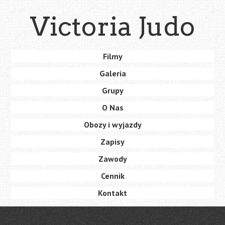
Skip
Victoria Judo
to
main
content
Skip
Filmy
Menu
to
Galeria
content
Grupy
O Nas
Obozy i wyjazdy
Zapisy
Zawody
Cennik
Kontakt