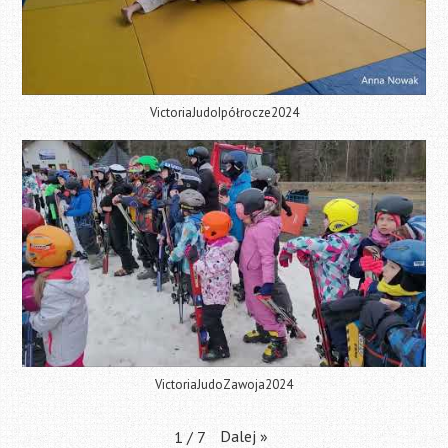
VictoriaJudoIpółrocze2024
VictoriaJudoZawoja2024
Dalej
»
1
/
7