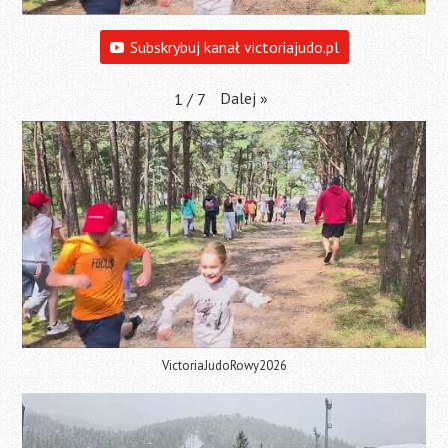
Subskrybuj kanał victoriajudo.pl
Dalej
»
1
/
7
VictoriaJudoRowy2026