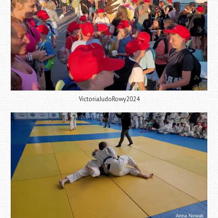
VictoriaJudoRowy2024