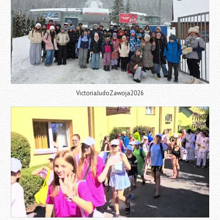
VictoriaJudoZawoja2026