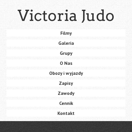
Skip
Victoria Judo
to
main
content
Skip
Filmy
Menu
to
Galeria
content
Grupy
O Nas
Obozy i wyjazdy
Zapisy
Zawody
Cennik
Kontakt