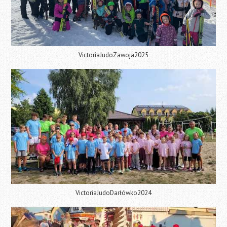
VictoriaJudoZawoja2025
VictoriaJudoDarłówko2024