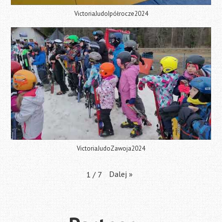
VictoriaJudoIpółrocze2024
VictoriaJudoZawoja2024
Dalej
»
1
/
7