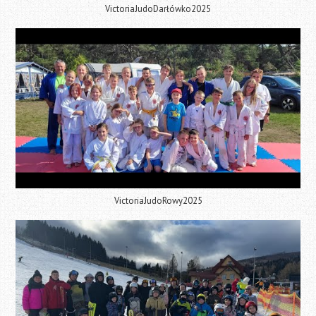
VictoriaJudoDarłówko2025
VictoriaJudoRowy2025