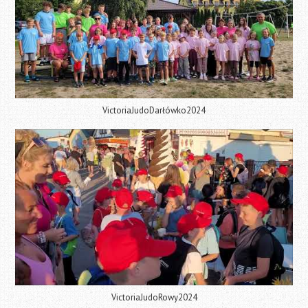
VictoriaJudoDarłówko2024
VictoriaJudoRowy2024