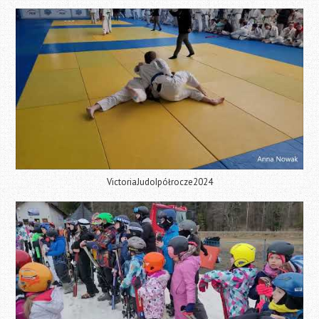
VictoriaJudoIpółrocze2024