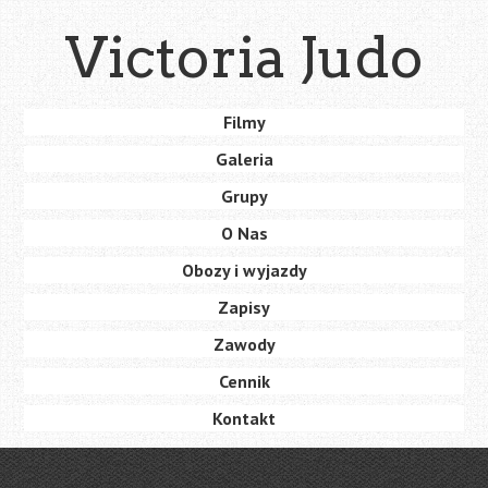
Skip
Victoria Judo
to
main
content
Skip
Filmy
Menu
to
Galeria
content
Grupy
O Nas
Obozy i wyjazdy
Zapisy
Zawody
Cennik
Kontakt