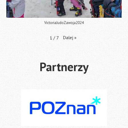
VictoriaJudoZawoja2024
Dalej
»
1
/
7
Partnerzy