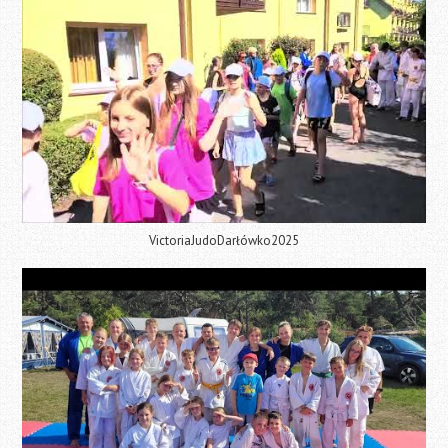
VictoriaJudoDarłówko2025