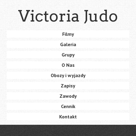
Skip
Victoria Judo
to
main
content
Skip
Filmy
Menu
to
Galeria
content
Grupy
O Nas
Obozy i wyjazdy
Zapisy
Zawody
Cennik
Kontakt