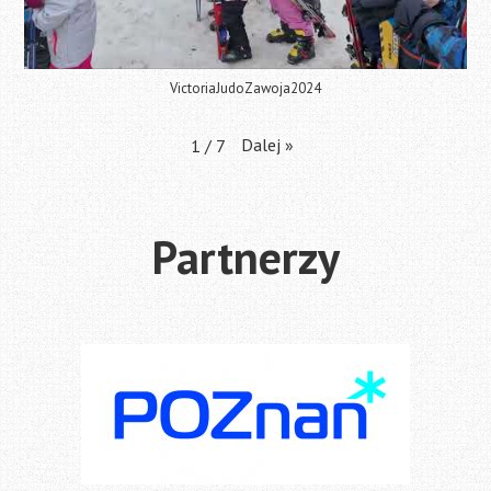
VictoriaJudoZawoja2024
Dalej
»
1
/
7
Partnerzy