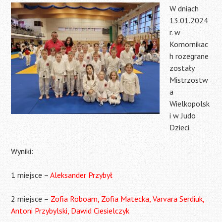
W dniach
13.01.2024
r. w
Komornikac
h rozegrane
zostały
Mistrzostw
a
Wielkopolsk
i w Judo
Dzieci.
Wyniki:
1 miejsce –
Aleksander Przybył
2 miejsce –
Zofia Roboam, Zofia Matecka, Varvara Serdiuk,
Antoni Przybylski, Dawid Ciesielczyk