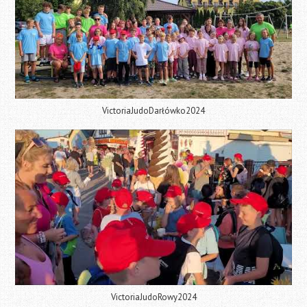
VictoriaJudoDarłówko2024
VictoriaJudoRowy2024