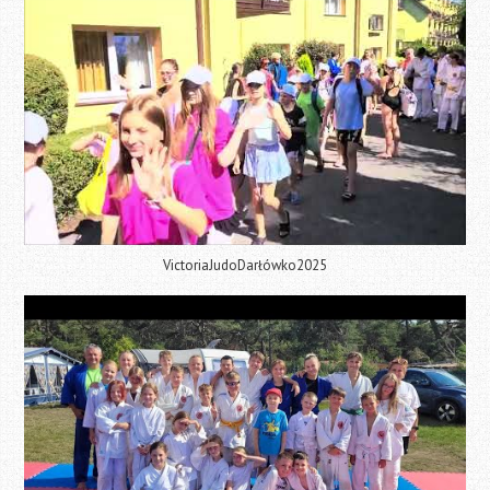
VictoriaJudoDarłówko2025