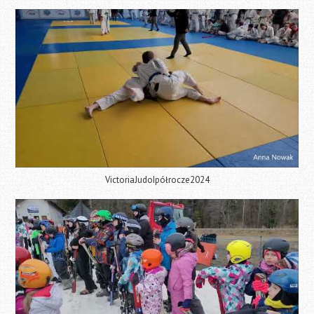
VictoriaJudoIpółrocze2024