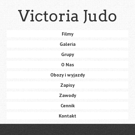
Skip
Victoria Judo
to
main
content
Skip
Filmy
Menu
to
Galeria
content
Grupy
O Nas
Obozy i wyjazdy
Zapisy
Zawody
Cennik
Kontakt