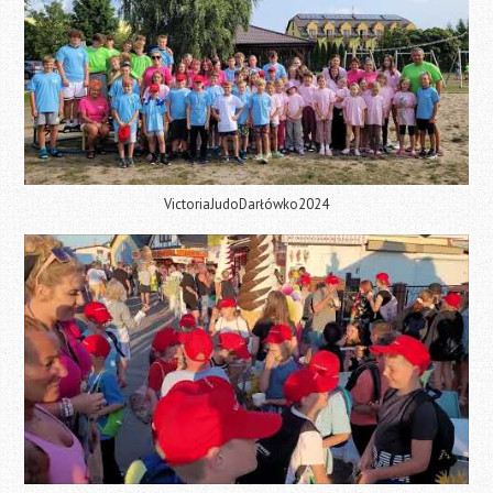
VictoriaJudoDarłówko2024