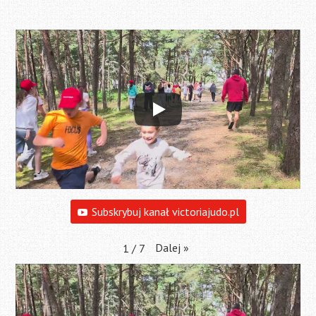
Subskrybuj kanał victoriajudo.pl
Dalej
»
1
/
7