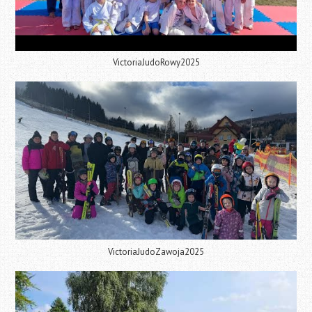
VictoriaJudoRowy2025
VictoriaJudoZawoja2025