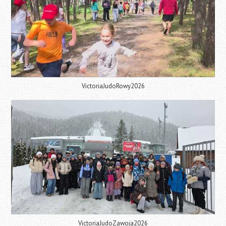
VictoriaJudoRowy2026
VictoriaJudoZawoja2026