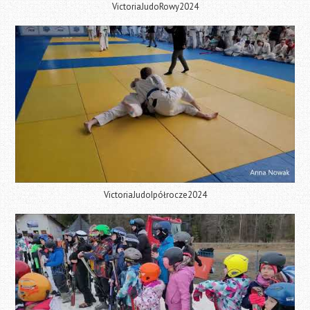
VictoriaJudoRowy2024
VictoriaJudoIpółrocze2024