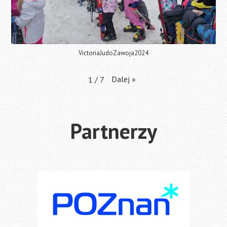
VictoriaJudoZawoja2024
Dalej
»
1
/
7
Partnerzy