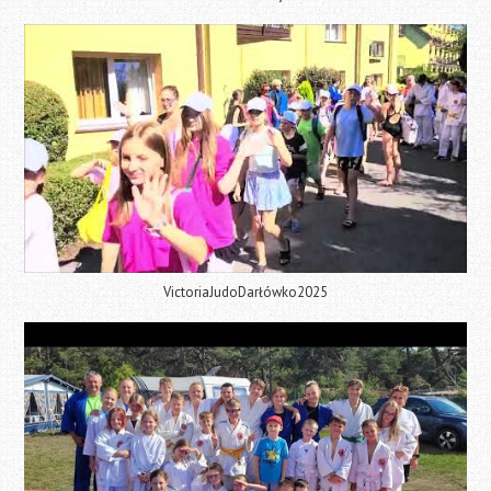
VictoriaJudoDarłówko2025