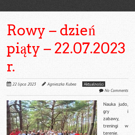
Rowy – dzień
piąty – 22.07.2023
r.
22 lipca 2023
Agnieszka Kubea
Aktualności
No Comments
Nauka judo,
gry i
zabawy,
treningi w
terenie.