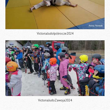
VictoriaJudoIpółrocze2024
VictoriaJudoZawoja2024