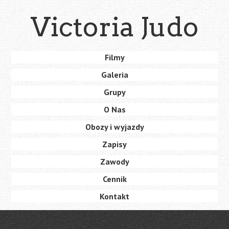
Skip
Victoria Judo
to
main
content
Skip
Filmy
Menu
to
Galeria
content
Grupy
O Nas
Obozy i wyjazdy
Zapisy
Zawody
Cennik
Kontakt