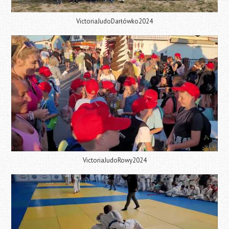
VictoriaJudoDarłówko2024
VictoriaJudoRowy2024