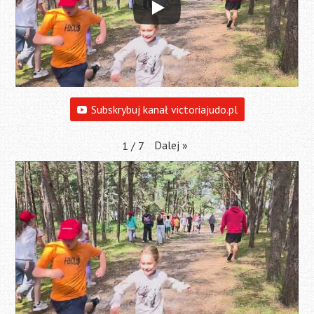
Subskrybuj kanał victoriajudo.pl
Dalej
»
1
/
7