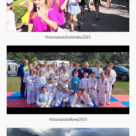
VictoriaJudoDarłówko2025
VictoriaJudoRowy2025