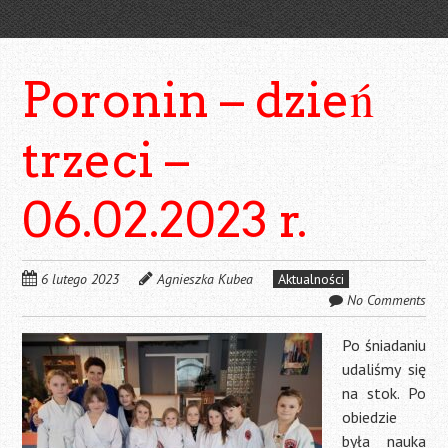
Poronin – dzień
trzeci –
06.02.2023 r.
6 lutego 2023
Agnieszka Kubea
Aktualności
No Comments
Po śniadaniu
udaliśmy się
na stok. Po
obiedzie
była nauka