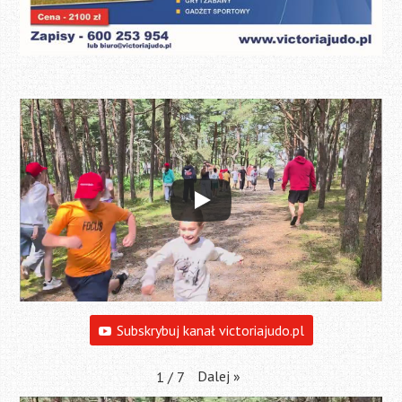
Subskrybuj kanał victoriajudo.pl
Dalej
»
1
/
7