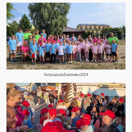
VictoriaJudoDarłówko2024