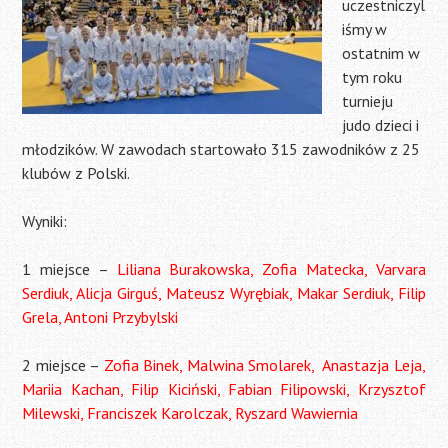
uczestniczyl
iśmy w
ostatnim w
tym roku
turnieju
judo dzieci i
młodzików. W zawodach startowało 315 zawodników z 25
klubów z Polski.
Wyniki:
1 miejsce –
Liliana Burakowska, Zofia Matecka, Varvara
Serdiuk, Alicja Girguś, Mateusz Wyrębiak, Makar Serdiuk, Filip
Grela, Antoni Przybylski
2 miejsce –
Zofia Binek, Malwina Smolarek, Anastazja Leja,
Mariia Kachan, Filip Kiciński, Fabian Filipowski, Krzysztof
Milewski, Franciszek Karolczak, Ryszard Wawiernia