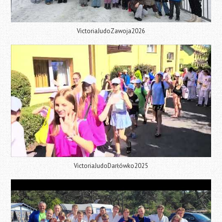
VictoriaJudoZawoja2026
VictoriaJudoDarłówko2025