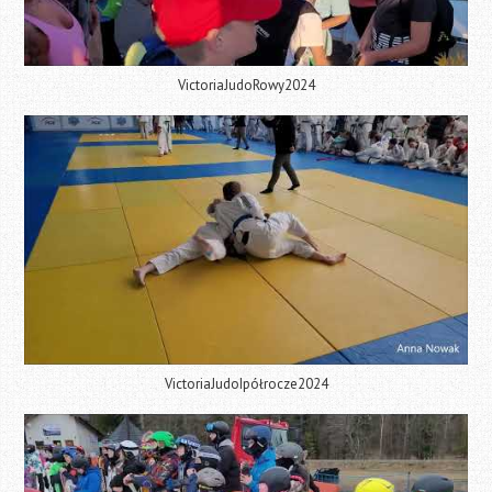
VictoriaJudoRowy2024
VictoriaJudoIpółrocze2024