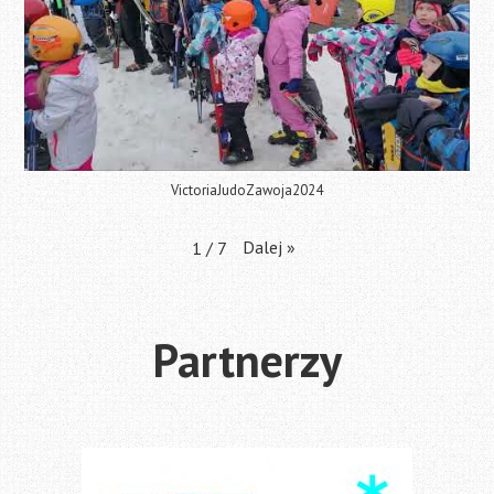
VictoriaJudoZawoja2024
Dalej
»
1
/
7
Partnerzy