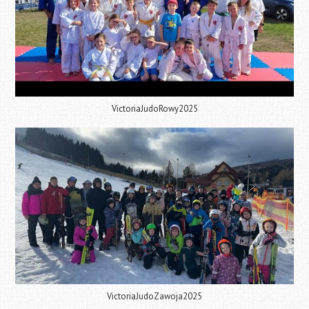
VictoriaJudoRowy2025
VictoriaJudoZawoja2025