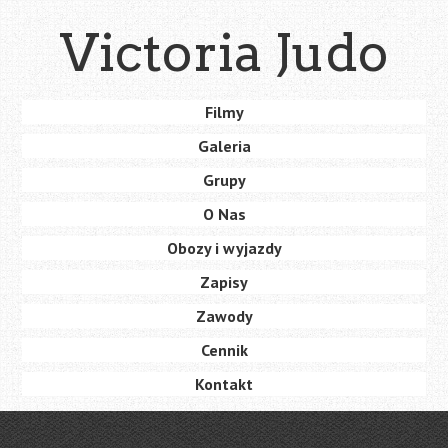
Skip
Victoria Judo
to
main
content
Skip
Filmy
Menu
to
Galeria
content
Grupy
O Nas
Obozy i wyjazdy
Zapisy
Zawody
Cennik
Kontakt