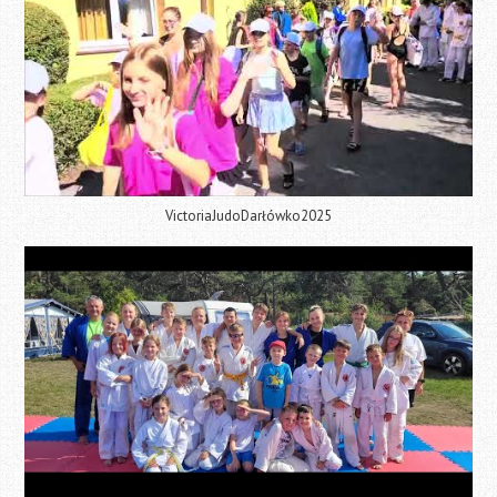
VictoriaJudoDarłówko2025