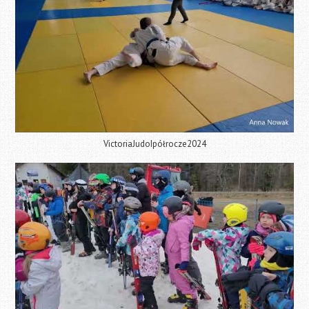
VictoriaJudoIpółrocze2024