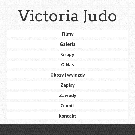
Skip
Victoria Judo
to
main
content
Skip
Filmy
Menu
to
Galeria
content
Grupy
O Nas
Obozy i wyjazdy
Zapisy
Zawody
Cennik
Kontakt