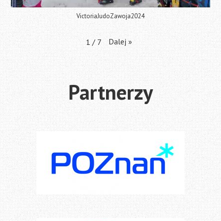
VictoriaJudoZawoja2024
Dalej
»
1
/
7
Partnerzy