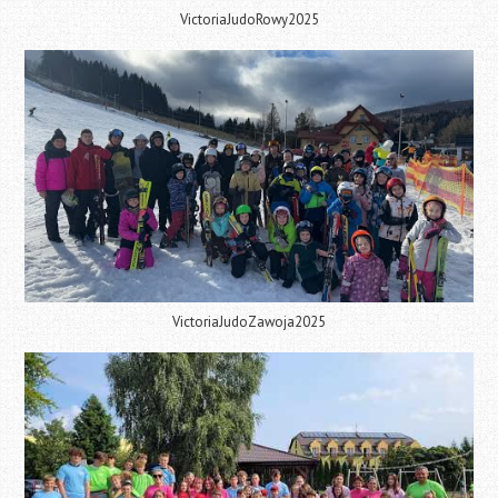
VictoriaJudoRowy2025
VictoriaJudoZawoja2025