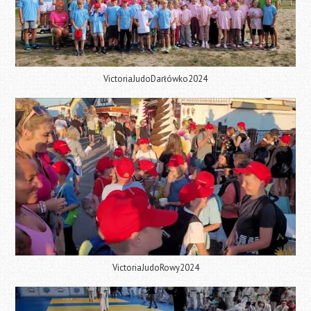
VictoriaJudoDarłówko2024
VictoriaJudoRowy2024