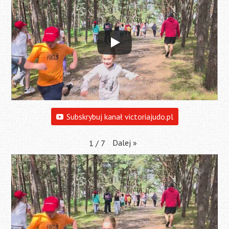
Subskrybuj kanał victoriajudo.pl
Dalej
»
1
/
7