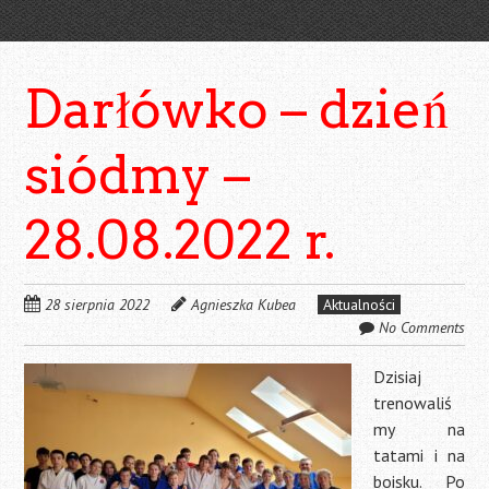
Darłówko – dzień
siódmy –
28.08.2022 r.
28 sierpnia 2022
Agnieszka Kubea
Aktualności
No Comments
Dzisiaj
trenowaliś
my na
tatami i na
boisku. Po