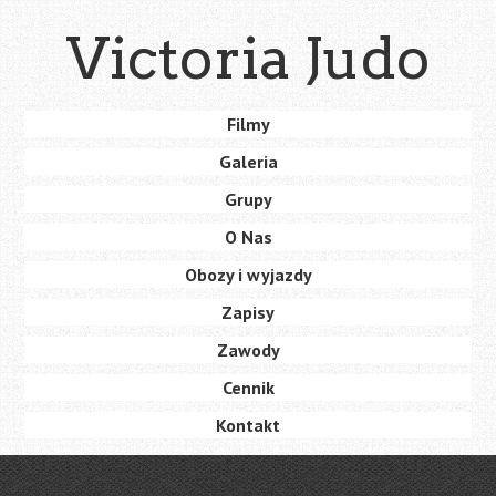
Skip
Victoria Judo
to
main
content
Skip
Filmy
Menu
to
Galeria
content
Grupy
O Nas
Obozy i wyjazdy
Zapisy
Zawody
Cennik
Kontakt