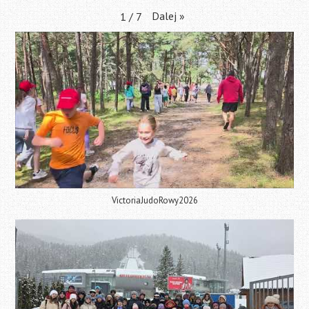
Dalej
»
1
/
7
VictoriaJudoRowy2026