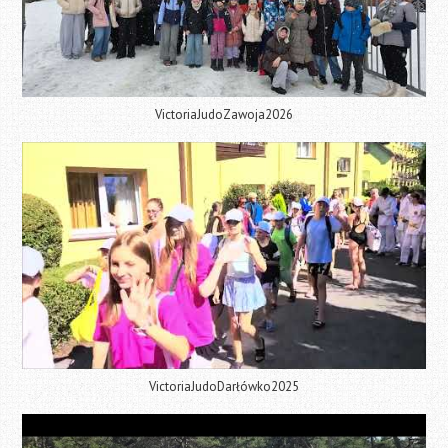
VictoriaJudoZawoja2026
VictoriaJudoDarłówko2025