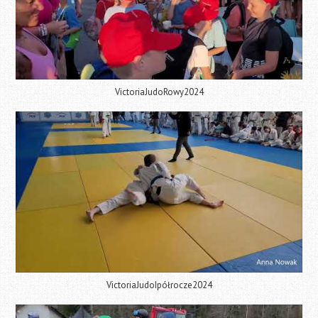
VictoriaJudoRowy2024
VictoriaJudoIpółrocze2024