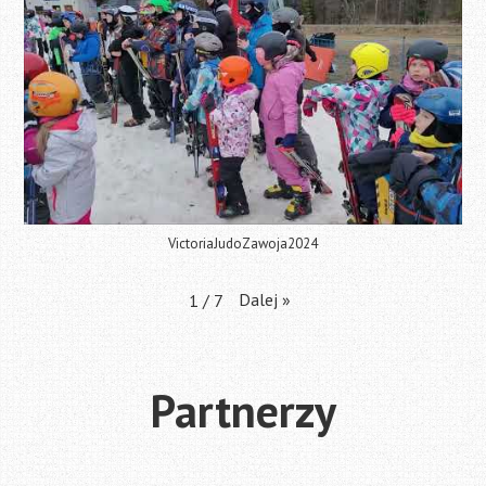
VictoriaJudoZawoja2024
Dalej
»
1
/
7
Partnerzy