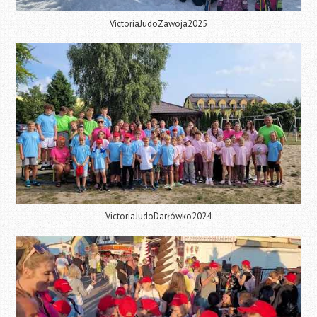
VictoriaJudoZawoja2025
VictoriaJudoDarłówko2024