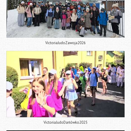
VictoriaJudoZawoja2026
VictoriaJudoDarłówko2025