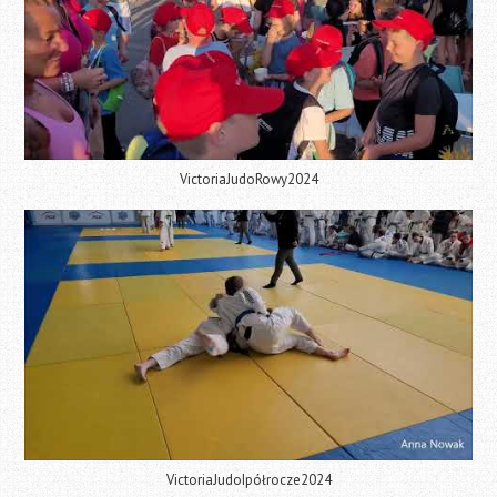
VictoriaJudoRowy2024
VictoriaJudoIpółrocze2024