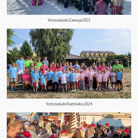
VictoriaJudoZawoja2025
VictoriaJudoDarłówko2024