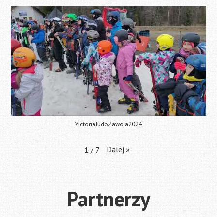
VictoriaJudoZawoja2024
Dalej
»
1
/
7
Partnerzy