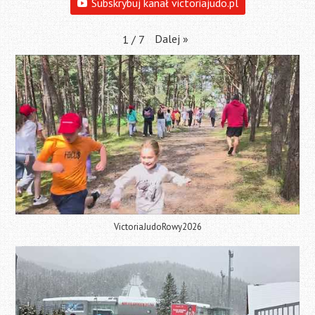
Subskrybuj kanał victoriajudo.pl
Dalej
»
1
/
7
VictoriaJudoRowy2026