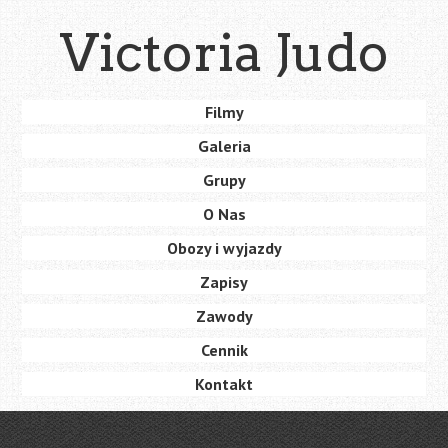
Skip
Victoria Judo
to
main
content
Skip
Filmy
Menu
to
Galeria
content
Grupy
O Nas
Obozy i wyjazdy
Zapisy
Zawody
Cennik
Kontakt