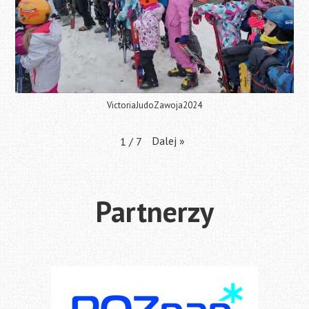
VictoriaJudoZawoja2024
Dalej
»
1
/
7
Partnerzy