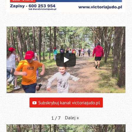
Subskrybuj kanał victoriajudo.pl
Dalej
»
1
/
7