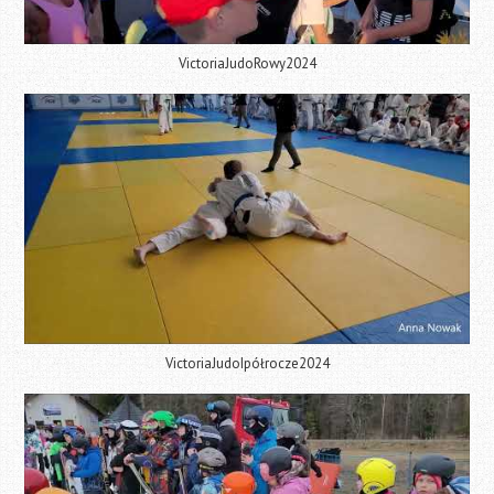
VictoriaJudoRowy2024
VictoriaJudoIpółrocze2024