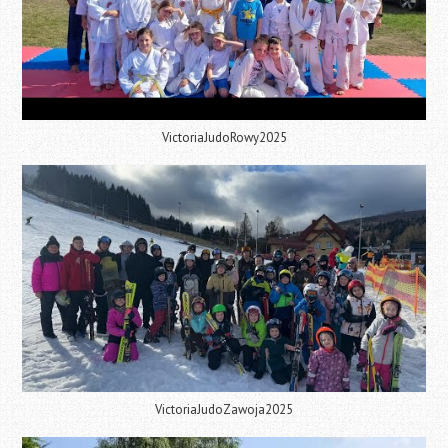
VictoriaJudoRowy2025
VictoriaJudoZawoja2025