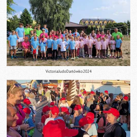
VictoriaJudoDarłówko2024