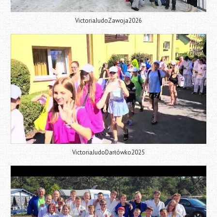
VictoriaJudoZawoja2026
VictoriaJudoDarłówko2025