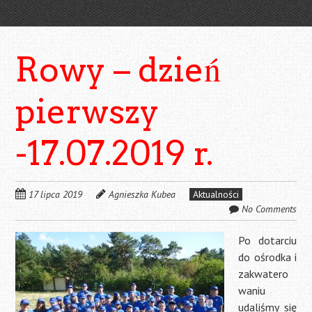
Rowy – dzień
pierwszy
-17.07.2019 r.
17 lipca 2019
Agnieszka Kubea
Aktualności
No Comments
Po dotarciu
do ośrodka i
zakwatero
waniu
udaliśmy się