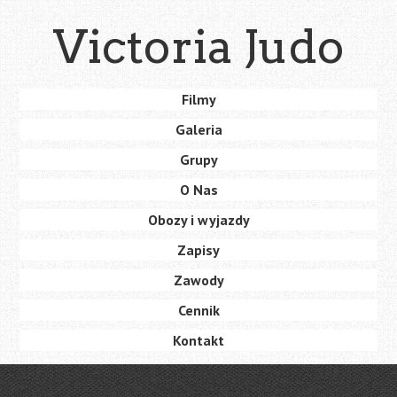
Skip
Victoria Judo
to
main
content
Skip
Filmy
Menu
to
Galeria
content
Grupy
O Nas
Obozy i wyjazdy
Zapisy
Zawody
Cennik
Kontakt