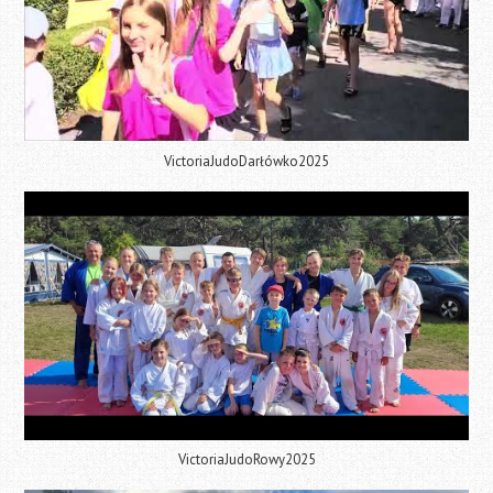
VictoriaJudoDarłówko2025
VictoriaJudoRowy2025