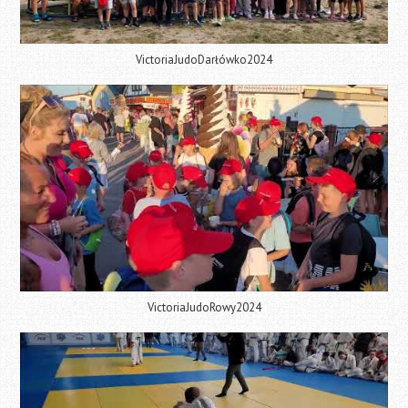
VictoriaJudoDarłówko2024
VictoriaJudoRowy2024