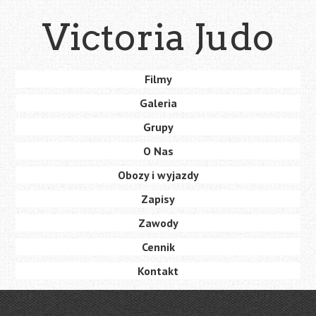
Skip
Victoria Judo
to
main
content
Skip
Filmy
Menu
to
Galeria
content
Grupy
O Nas
Obozy i wyjazdy
Zapisy
Zawody
Cennik
Kontakt