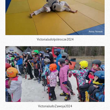
VictoriaJudoIpółrocze2024
VictoriaJudoZawoja2024