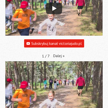
Subskrybuj kanał victoriajudo.pl
Dalej
»
1
/
7