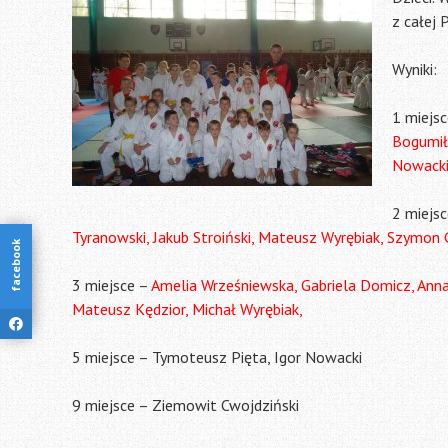
z całej P
Wyniki:
1 miejs
Bogumił
Nowacki
2 miejsc
Tyranowski, Jakub Stroiński, Mateusz Wyrębiak, Szymon G
facebook
3 miejsce –
Amelia Wrześniewska, Gabriela Domicz, Anna
Mateusz Kędzior, Michał Wyrębiak,
5 miejsce – Tymoteusz Pięta, Igor Nowacki
9 miejsce – Ziemowit Cwojdziński