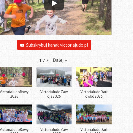
Subskrybuj kanał victoriajudo.pl
Dalej
»
1
/
7
VictoriaJudoRowy
VictoriaJudoZaw
VictoriaJudoDarł
2026
oja2026
ówko2025
VictoriaJudoRowy
VictoriaJudoZaw
VictoriaJudoDarł