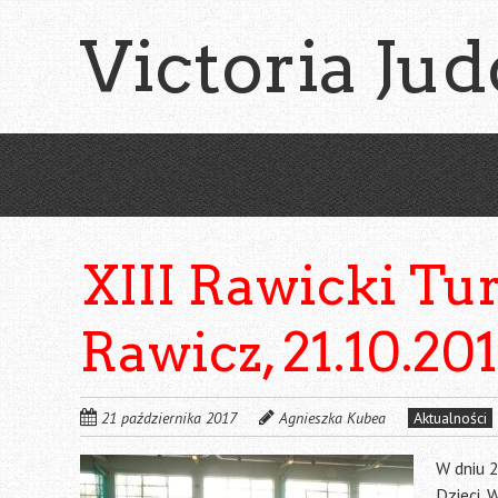
Skip
Victoria Jud
to
main
content
XIII Rawicki Tur
Rawicz, 21.10.201
21 października 2017
Agnieszka Kubea
Aktualności
W dniu 2
Dzieci.