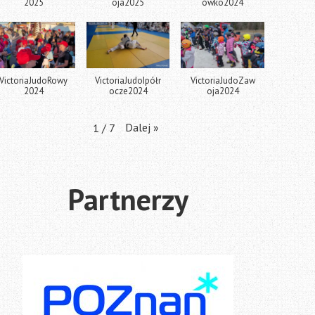
2025
oja2025
ówko2024
VictoriaJudoRowy
VictoriaJudoIpółr
VictoriaJudoZaw
2024
ocze2024
oja2024
Dalej
»
1
/
7
Partnerzy