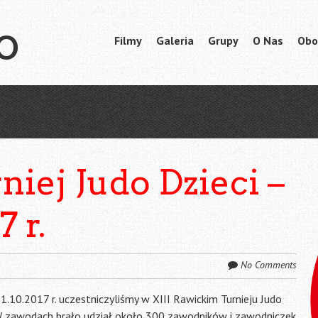
o
Skip
Filmy
Galeria
Grupy
O Nas
Obo
Menu
to
content
niej Judo Dzieci –
7 r.
No Comments
1.10.2017 r. uczestniczyliśmy w XIII Rawickim Turnieju Judo
 W zawodach brało udział około 300 zawodników i zawodniczek