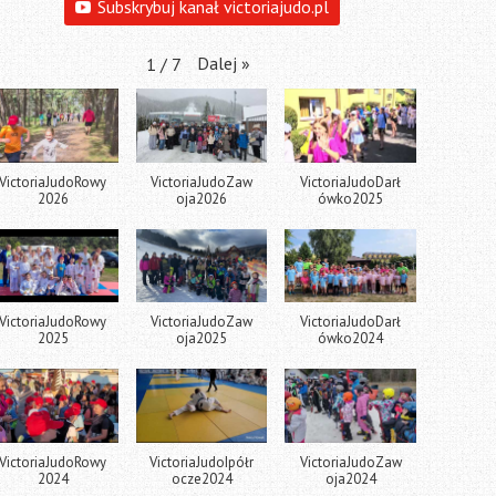
Subskrybuj kanał victoriajudo.pl
Dalej
»
1
/
7
VictoriaJudoRowy
VictoriaJudoZaw
VictoriaJudoDarł
2026
oja2026
ówko2025
VictoriaJudoRowy
VictoriaJudoZaw
VictoriaJudoDarł
2025
oja2025
ówko2024
VictoriaJudoRowy
VictoriaJudoIpółr
VictoriaJudoZaw
2024
ocze2024
oja2024