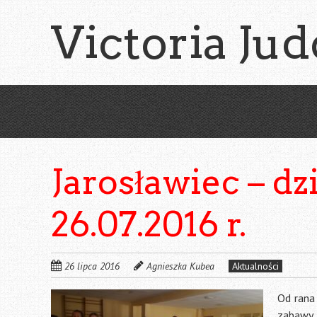
Skip
Victoria Jud
to
main
content
Jarosławiec – dzi
26.07.2016 r.
26 lipca 2016
Agnieszka Kubea
Aktualności
Od rana 
zabawy. 