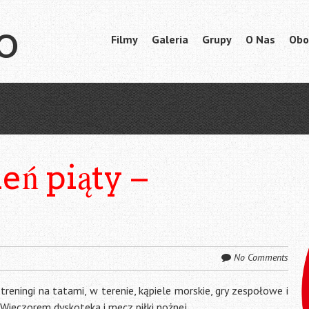
o
Skip
Filmy
Galeria
Grupy
O Nas
Obo
Menu
to
content
eń piąty –
No Comments
treningi na tatami, w terenie, kąpiele morskie, gry zespołowe i
Wieczorem dyskoteka i mecz piłki nożnej.