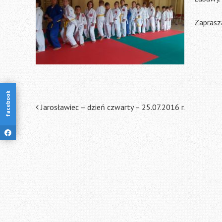
Zaprasza
facebook
Post
Jarosławiec – dzień czwarty – 25.07.2016 r.
navigation