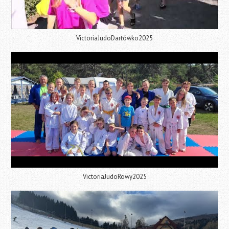
VictoriaJudoDarłówko2025
VictoriaJudoRowy2025