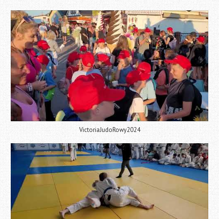
VictoriaJudoRowy2024