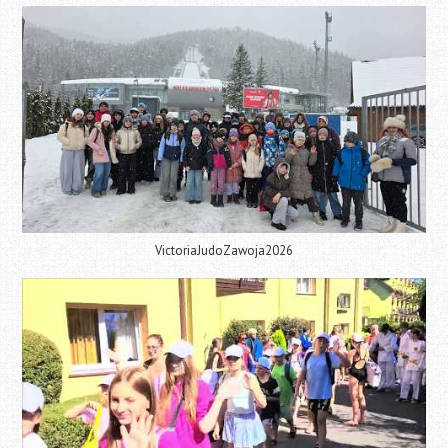
VictoriaJudoZawoja2026