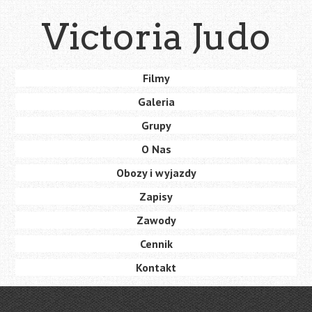
Skip
Victoria Judo
to
main
content
Skip
Filmy
Menu
to
Galeria
content
Grupy
O Nas
Obozy i wyjazdy
Zapisy
Zawody
Cennik
Kontakt