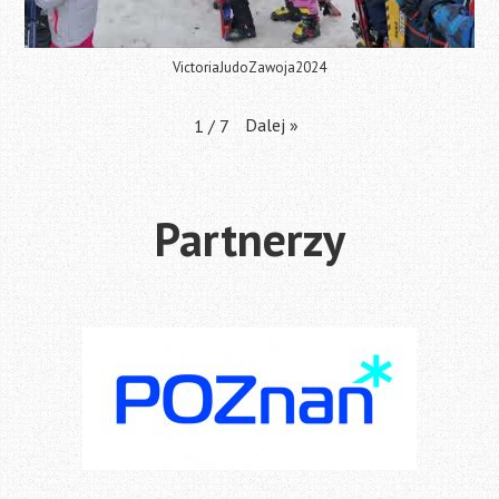
VictoriaJudoZawoja2024
Dalej
»
1
/
7
Partnerzy