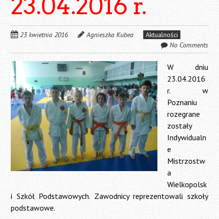
23.04.2016 r.
23 kwietnia 2016
Agnieszka Kubea
Aktualności
No Comments
W dniu
23.04.2016
r. w
Poznaniu
rozegrane
zostały
Indywidualn
e
Mistrzostw
a
Wielkopolsk
i Szkół Podstawowych. Zawodnicy reprezentowali szkoły
podstawowe.