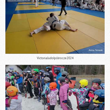
VictoriaJudoIpółrocze2024