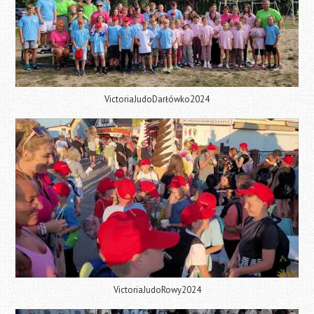
VictoriaJudoDarłówko2024
VictoriaJudoRowy2024