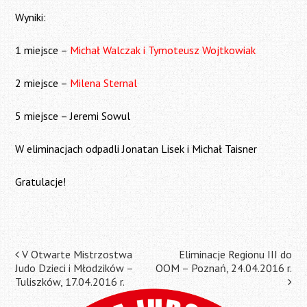
Wyniki:
1 miejsce –
Michał Walczak i Tymoteusz Wojtkowiak
2 miejsce –
Milena Sternal
5 miejsce – Jeremi Sowul
W eliminacjach odpadli Jonatan Lisek i Michał Taisner
Gratulacje!
Post
V Otwarte Mistrzostwa
Eliminacje Regionu III do
Judo Dzieci i Młodzików –
OOM – Poznań, 24.04.2016 r.
navigation
Tuliszków, 17.04.2016 r.