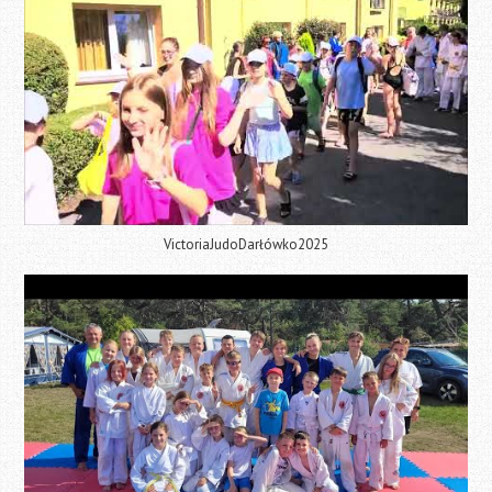
VictoriaJudoDarłówko2025