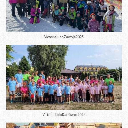
VictoriaJudoZawoja2025
VictoriaJudoDarłówko2024