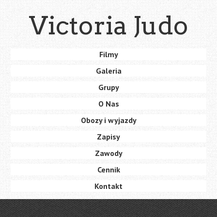
Skip
Victoria Judo
to
main
content
Skip
Filmy
Menu
to
Galeria
content
Grupy
O Nas
Obozy i wyjazdy
Zapisy
Zawody
Cennik
Kontakt