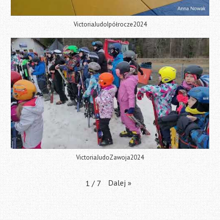
VictoriaJudoIpółrocze2024
VictoriaJudoZawoja2024
Dalej
»
1
/
7