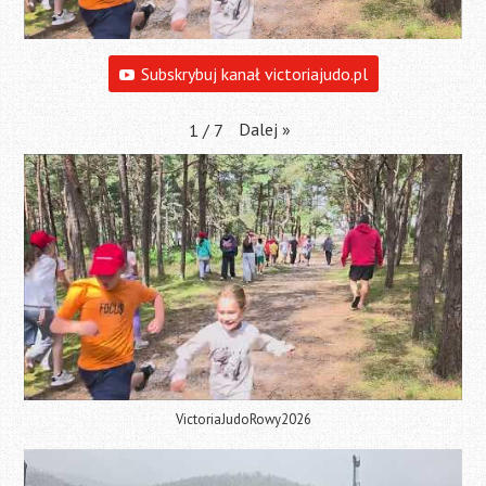
Subskrybuj kanał victoriajudo.pl
Dalej
»
1
/
7
VictoriaJudoRowy2026