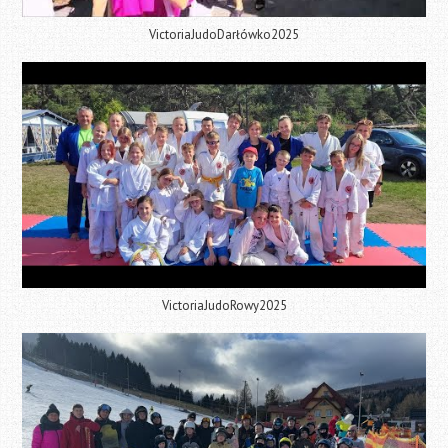
VictoriaJudoDarłówko2025
VictoriaJudoRowy2025