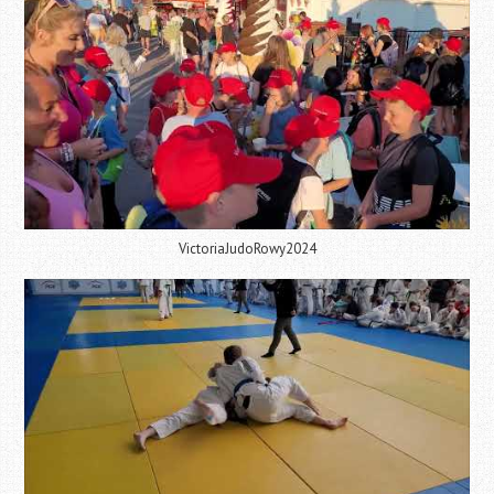
VictoriaJudoRowy2024