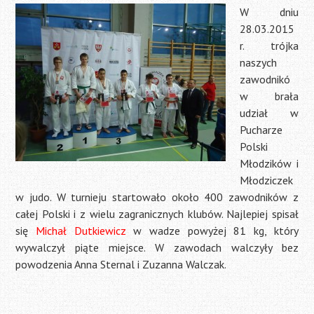
W dniu
28.03.2015
r. trójka
naszych
zawodnikó
w brała
udział w
Pucharze
Polski
Młodzików i
Młodziczek
w judo. W turnieju startowało około 400 zawodników z
całej Polski i z wielu zagranicznych klubów. Najlepiej spisał
się
Michał Dutkiewicz
w wadze powyżej 81 kg, który
wywalczył piąte miejsce. W zawodach walczyły bez
powodzenia Anna Sternal i Zuzanna Walczak.