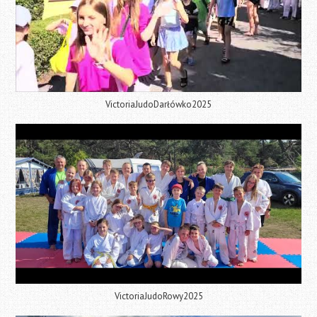
VictoriaJudoDarłówko2025
VictoriaJudoRowy2025