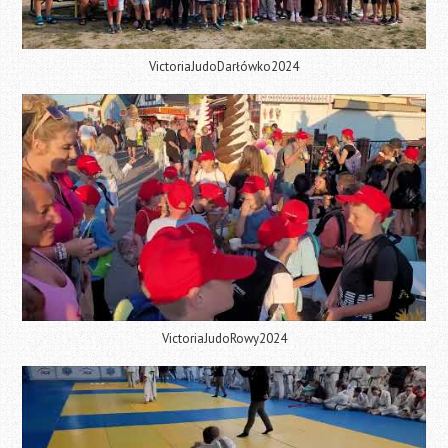
VictoriaJudoDarłówko2024
VictoriaJudoRowy2024