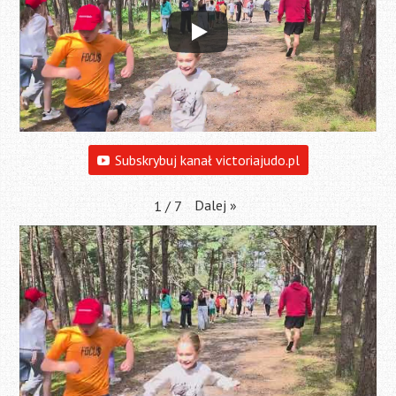
Subskrybuj kanał victoriajudo.pl
Dalej
»
1
/
7