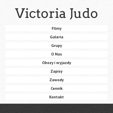
Skip
Victoria Judo
to
main
content
Skip
Filmy
Menu
to
Galeria
content
Grupy
O Nas
Obozy i wyjazdy
Zapisy
Zawody
Cennik
Kontakt