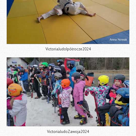
VictoriaJudoIpółrocze2024
VictoriaJudoZawoja2024