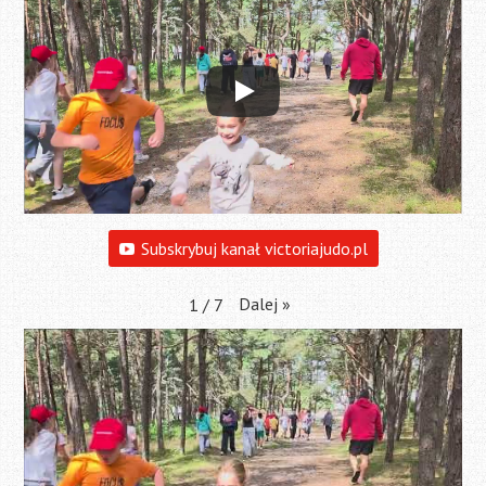
Subskrybuj kanał victoriajudo.pl
Dalej
»
1
/
7