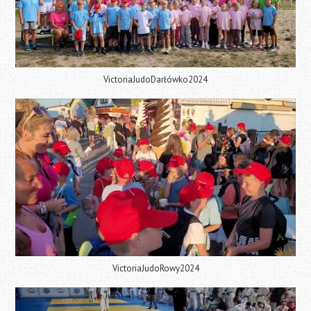
VictoriaJudoDarłówko2024
VictoriaJudoRowy2024