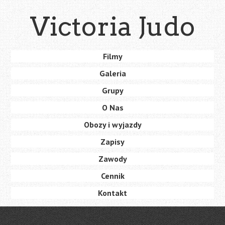
Skip
Victoria Judo
to
main
content
Skip
Filmy
Menu
to
Galeria
content
Grupy
O Nas
Obozy i wyjazdy
Zapisy
Zawody
Cennik
Kontakt