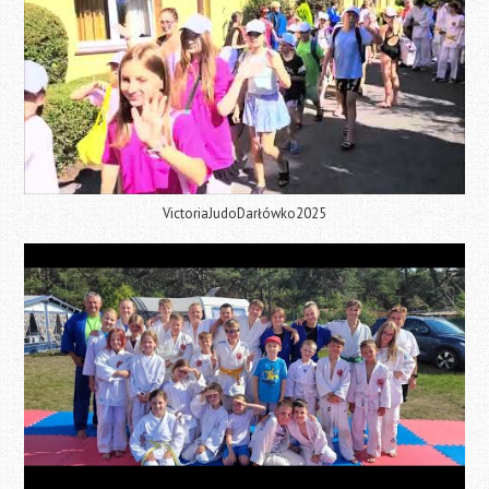
VictoriaJudoDarłówko2025