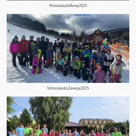
VictoriaJudoRowy2025
VictoriaJudoZawoja2025