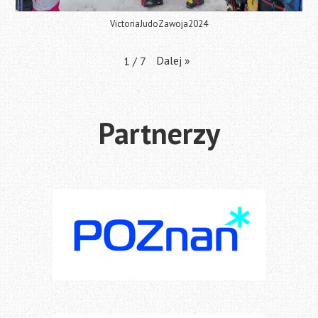
VictoriaJudoZawoja2024
Dalej
»
1
/
7
Partnerzy