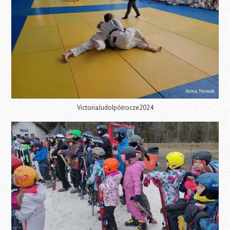
VictoriaJudoIpółrocze2024