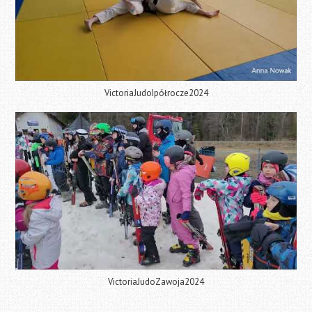
VictoriaJudoIpółrocze2024
VictoriaJudoZawoja2024