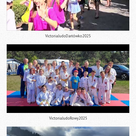
VictoriaJudoDarłówko2025
VictoriaJudoRowy2025