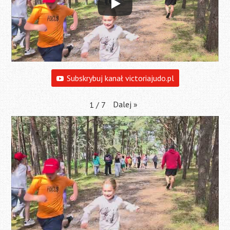
Subskrybuj kanał victoriajudo.pl
Dalej
»
1
/
7