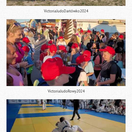
VictoriaJudoDarłówko2024
VictoriaJudoRowy2024