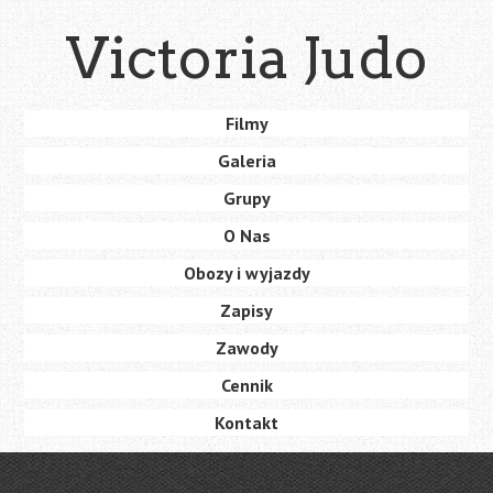
Skip
Victoria Judo
to
main
content
Skip
Filmy
Menu
to
Galeria
content
Grupy
O Nas
Obozy i wyjazdy
Zapisy
Zawody
Cennik
Kontakt