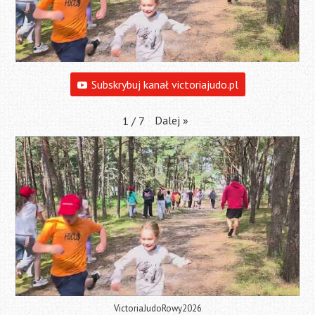
Subskrybuj kanał victoriajudo.pl
Dalej
»
1
/
7
VictoriaJudoRowy2026