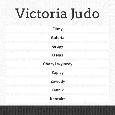
Skip
Victoria Judo
to
main
content
Skip
Filmy
Menu
to
Galeria
content
Grupy
O Nas
Obozy i wyjazdy
Zapisy
Zawody
Cennik
Kontakt