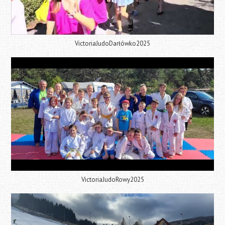
VictoriaJudoDarłówko2025
VictoriaJudoRowy2025