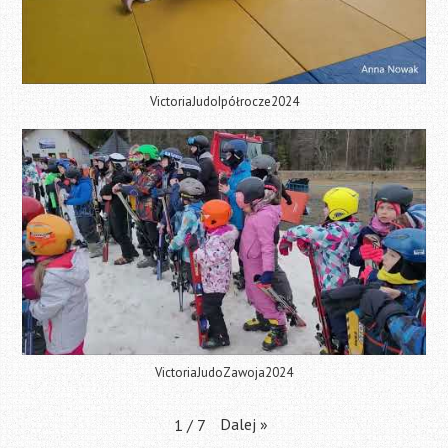
VictoriaJudoIpółrocze2024
VictoriaJudoZawoja2024
Dalej
»
1
/
7